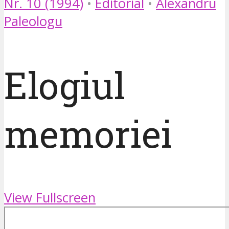
Nr. 10 (1994)
•
Editorial
•
Alexandru
Paleologu
Elogiul
memoriei
View Fullscreen
Skip