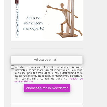
Imi dau consimtamantul sa fiu contactat(a), utilizand
informatiile pe care le-am furnizat in acest camp. Daca doriti
sa nu mai primiti e-mail-uri de la noi, puteti oricand sa va
dezabonati, scriindu-ne la adresa contact@revistamemoria.ro.
Prin consimtamant, sunteti de acord cu
Politica de
confidentialitate.