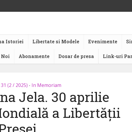
a Istoriei
Libertate si Modele
Evenimente
Si
 Noi
Abonamente
Dosar de presa
Link-uri Pa
131 (2 / 2025)
In Memoriam
•
a Jela. 30 aprilie
ondială a Libertății
Presei