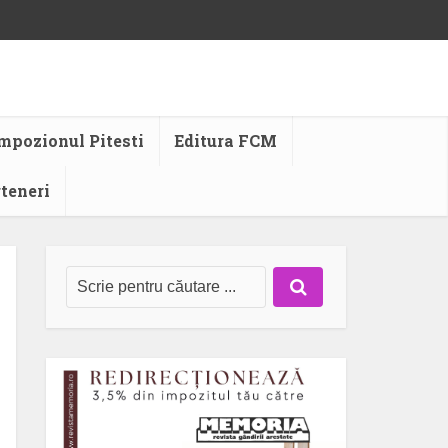
mpozionul Pitesti
Editura FCM
rteneri