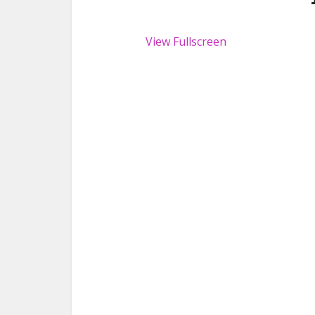
View Fullscreen
Skip
to
PDF
content