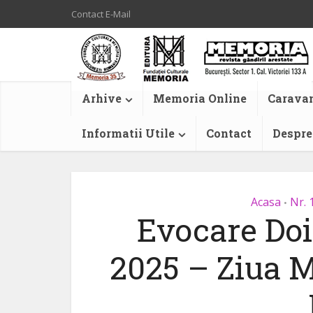
Contact E-Mail
Arhive
Memoria Online
Caravan
Informatii Utile
Contact
Despre
Acasa
Nr. 
•
Evocare Doin
2025 – Ziua M