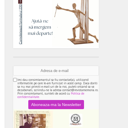
Imi dau consimtamantul sa fiu contactat(a), utilizand
informatiile pe care le-am furnizat in acest camp. Daca doriti
sa nu mai primiti e-mail-uri de la noi, puteti oricand sa va
dezabonati, scriindu-ne la adresa contact@revistamemoria.ro.
Prin consimtamant, sunteti de acord cu
Politica de
confidentialitate.