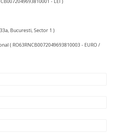
CB0072049693810001 - LEI )
133a, Bucuresti, Sector 1 )
ional ( RO63RNCB0072049693810003 - EURO /