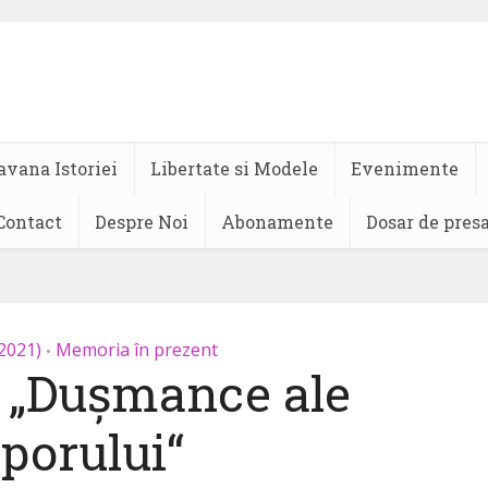
avana Istoriei
Libertate si Modele
Evenimente
Contact
Despre Noi
Abonamente
Dosar de pres
/2021)
Memoria în prezent
•
a „Dușmance ale
porului“