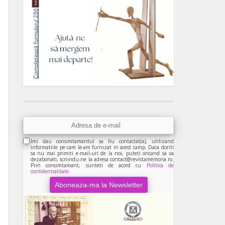
Imi dau consimtamantul sa fiu contactat(a), utilizand
informatiile pe care le-am furnizat in acest camp. Daca doriti
sa nu mai primiti e-mail-uri de la noi, puteti oricand sa va
dezabonati, scriindu-ne la adresa contact@revistamemoria.ro.
Prin consimtamant, sunteti de acord cu
Politica de
confidentialitate.