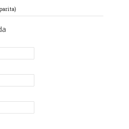
parita)
da