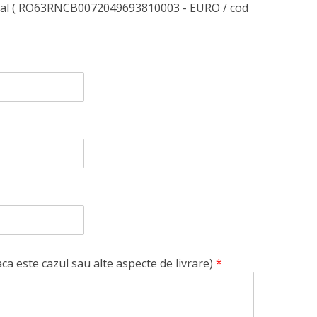
nal ( RO63RNCB0072049693810003 - EURO / cod
aca este cazul sau alte aspecte de livrare)
*