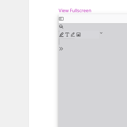
View Fullscreen
Skip
to
PDF
content