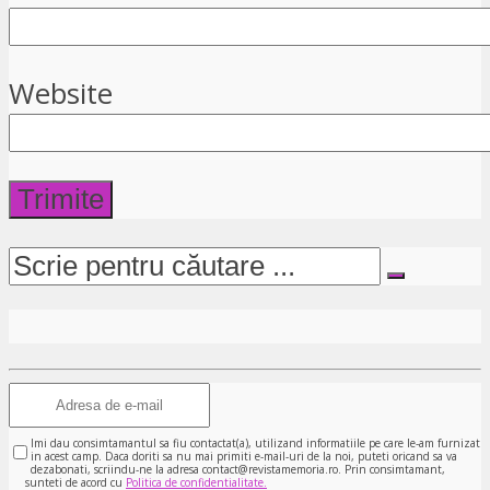
Website
Imi dau consimtamantul sa fiu contactat(a), utilizand informatiile pe care le-am furnizat
in acest camp. Daca doriti sa nu mai primiti e-mail-uri de la noi, puteti oricand sa va
dezabonati, scriindu-ne la adresa contact@revistamemoria.ro. Prin consimtamant,
sunteti de acord cu
Politica de confidentialitate.