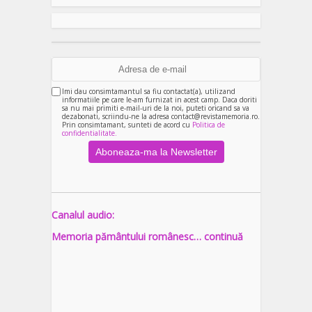
Imi dau consimtamantul sa fiu contactat(a), utilizand
informatiile pe care le-am furnizat in acest camp. Daca doriti
sa nu mai primiti e-mail-uri de la noi, puteti oricand sa va
dezabonati, scriindu-ne la adresa contact@revistamemoria.ro.
Prin consimtamant, sunteti de acord cu
Politica de
confidentialitate.
Canalul audio:
Memoria pământului românesc… continuă