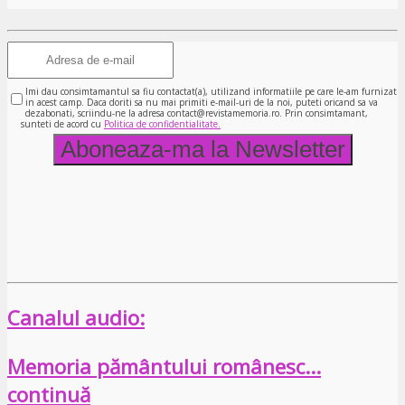
Imi dau consimtamantul sa fiu contactat(a), utilizand informatiile pe care le-am furnizat
in acest camp. Daca doriti sa nu mai primiti e-mail-uri de la noi, puteti oricand sa va
dezabonati, scriindu-ne la adresa contact@revistamemoria.ro. Prin consimtamant,
sunteti de acord cu
Politica de confidentialitate.
Canalul audio:
Memoria pământului românesc…
continuă