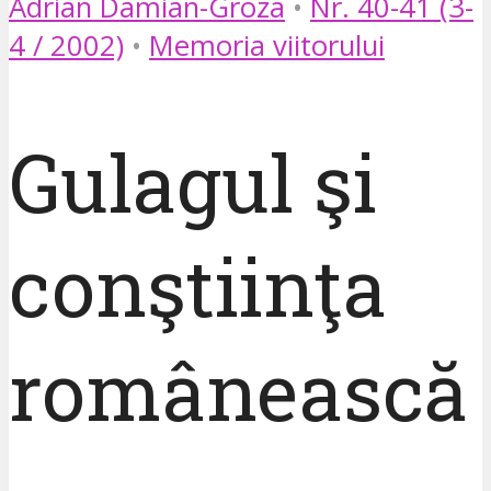
Adrian Damian-Groza
•
Nr. 40-41 (3-
4 / 2002)
•
Memoria viitorului
Gulagul şi
conştiinţa
românească