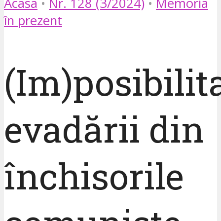
Acasa
•
Nr. 128 (3/2024)
•
Memoria
în prezent
(Im)posibilit
evadării din
închisorile