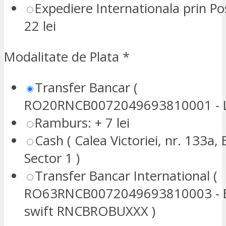
Expediere Internationala prin P
22 lei
Modalitate de Plata
*
Transfer Bancar (
RO20RNCB0072049693810001 - L
Ramburs: + 7 lei
Cash ( Calea Victoriei, nr. 133a, 
Sector 1 )
Transfer Bancar International (
RO63RNCB0072049693810003 - E
swift RNCBROBUXXX )