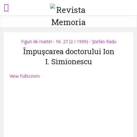
Figuri de martiri
Nr. 27 (2 / 1999)
Ştefan Radu
•
•
Împuşcarea doctorului Ion
I. Simionescu
View Fullscreen
Skip
to
PDF
content