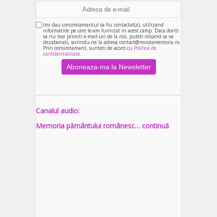
Imi dau consimtamantul sa fiu contactat(a), utilizand
informatiile pe care le-am furnizat in acest camp. Daca doriti
sa nu mai primiti e-mail-uri de la noi, puteti oricand sa va
dezabonati, scriindu-ne la adresa contact@revistamemoria.ro.
Prin consimtamant, sunteti de acord cu
Politica de
confidentialitate.
Canalul audio:
Memoria pământului românesc… continuă