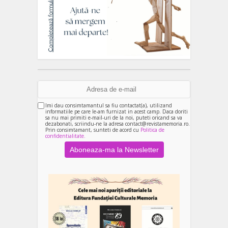
Imi dau consimtamantul sa fiu contactat(a), utilizand
informatiile pe care le-am furnizat in acest camp. Daca doriti
sa nu mai primiti e-mail-uri de la noi, puteti oricand sa va
dezabonati, scriindu-ne la adresa contact@revistamemoria.ro.
Prin consimtamant, sunteti de acord cu
Politica de
confidentialitate.