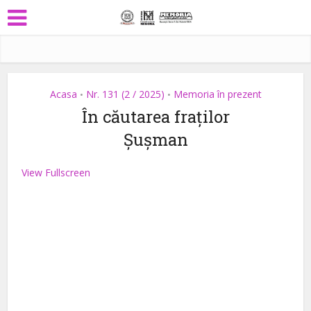
Acasa
Nr. 131 (2 / 2025)
Memoria în prezent
•
•
În căutarea fraților
Șușman
View Fullscreen
Skip
to
PDF
content