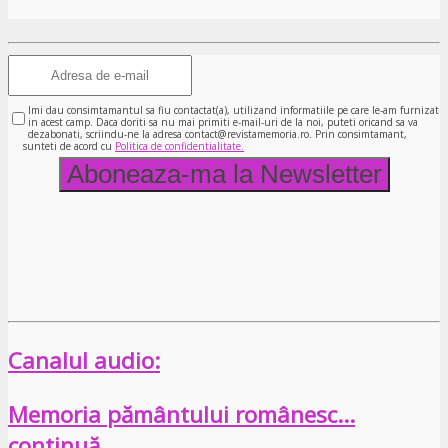
Imi dau consimtamantul sa fiu contactat(a), utilizand informatiile pe care le-am furnizat
in acest camp. Daca doriti sa nu mai primiti e-mail-uri de la noi, puteti oricand sa va
dezabonati, scriindu-ne la adresa contact@revistamemoria.ro. Prin consimtamant,
sunteti de acord cu
Politica de confidentialitate.
Canalul audio:
Memoria pământului românesc…
continuă