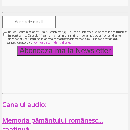
Imi dau consimtamantul sa fiu contactat(a), utilizand informatiile pe care le-am furnizat
in acest camp. Daca doriti sa nu mai primiti e-mail-uri de la noi, puteti oricand sa va
dezabonati, scriindu-ne la adresa contact@revistamemoria.ro. Prin consimtamant,
sunteti de acord cu
Politica de confidentialitate.
Canalul audio:
Memoria pământului românesc…
continuă