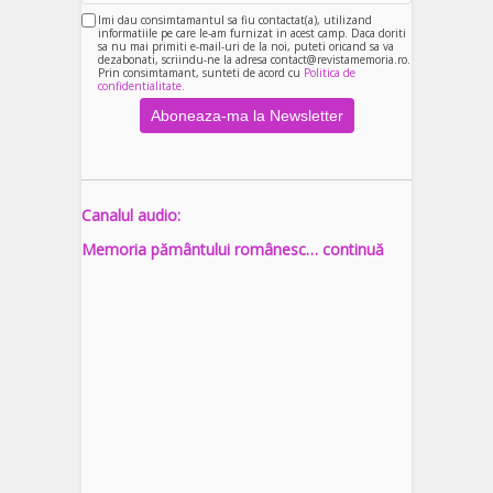
Imi dau consimtamantul sa fiu contactat(a), utilizand
informatiile pe care le-am furnizat in acest camp. Daca doriti
sa nu mai primiti e-mail-uri de la noi, puteti oricand sa va
dezabonati, scriindu-ne la adresa contact@revistamemoria.ro.
Prin consimtamant, sunteti de acord cu
Politica de
confidentialitate.
Canalul audio:
Memoria pământului românesc… continuă