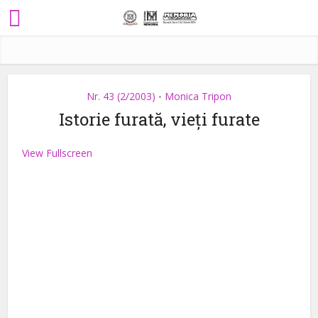
Nr. 43 (2/2003)
Monica Tripon
•
Istorie furată, vieți furate
View Fullscreen
Skip
to
PDF
content