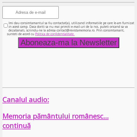
Imi dau consimtamantul sa fiu contactat(a), utilizand informatiile pe care le-am furnizat
in acest camp. Daca doriti sa nu mai primiti e-mail-uri de la noi, puteti oricand sa va
dezabonati, scriindu-ne la adresa contact@revistamemoria.ro. Prin consimtamant,
sunteti de acord cu
Politica de confidentialitate.
Canalul audio:
Memoria pământului românesc…
continuă