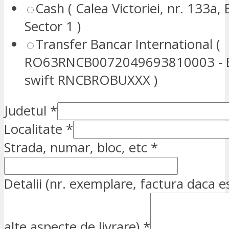
Cash ( Calea Victoriei, nr. 133a, 
Sector 1 )
Transfer Bancar International (
RO63RNCB0072049693810003 - E
swift RNCBROBUXXX )
Judetul
*
Localitate
*
Strada, numar, bloc, etc
*
Detalii (nr. exemplare, factura daca e
alte aspecte de livrare)
*