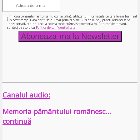
Imi dau consimtamantul sa fiu contactat(a), utilizand informatiile pe care le-am furnizat
in acest camp. Daca doriti sa nu mai primiti e-mail-uri de la noi, puteti oricand sa va
dezabonati, scriindu-ne la adresa contact@revistamemoria.ro. Prin consimtamant,
sunteti de acord cu
Politica de confidentialitate.
Canalul audio:
Memoria pământului românesc…
continuă