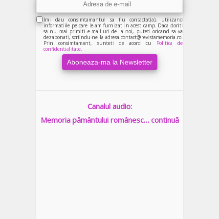
Imi dau consimtamantul sa fiu contactat(a), utilizand
informatiile pe care le-am furnizat in acest camp. Daca doriti
sa nu mai primiti e-mail-uri de la noi, puteti oricand sa va
dezabonati, scriindu-ne la adresa contact@revistamemoria.ro.
Prin consimtamant, sunteti de acord cu
Politica de
confidentialitate.
Canalul audio:
Memoria pământului românesc… continuă