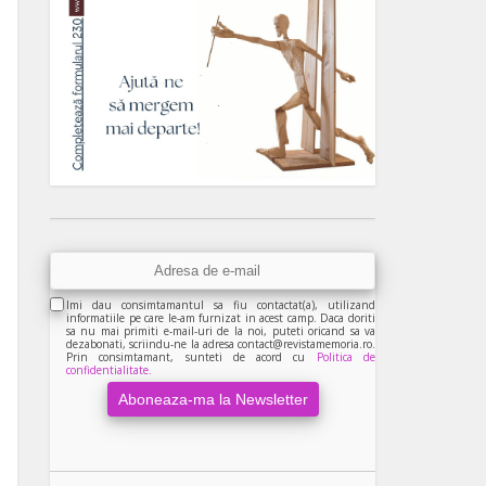
Imi dau consimtamantul sa fiu contactat(a), utilizand
informatiile pe care le-am furnizat in acest camp. Daca doriti
sa nu mai primiti e-mail-uri de la noi, puteti oricand sa va
dezabonati, scriindu-ne la adresa contact@revistamemoria.ro.
Prin consimtamant, sunteti de acord cu
Politica de
confidentialitate.