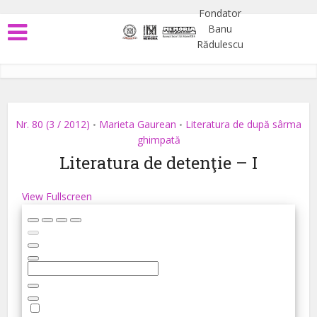
Nr. 80 (3 / 2012)
Marieta Gaurean
Literatura de după sârma
•
•
ghimpată
Literatura de detenţie – I
View Fullscreen
Skip
to
PDF
content