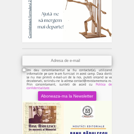
Imi dau consimtamantul sa fiu contactat(a), utilizand
informatiile pe care le-am furnizat in acest camp. Daca doriti
sa nu mai primiti e-mail-uri de la noi, puteti oricand sa va
dezabonati, scriindu-ne la adresa contact@revistamemoria.ro.
Prin consimtamant, sunteti de acord cu
Politica de
confidentialitate.