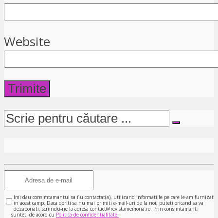
Website
Imi dau consimtamantul sa fiu contactat(a), utilizand informatiile pe care le-am furnizat
in acest camp. Daca doriti sa nu mai primiti e-mail-uri de la noi, puteti oricand sa va
dezabonati, scriindu-ne la adresa contact@revistamemoria.ro. Prin consimtamant,
sunteti de acord cu
Politica de confidentialitate.