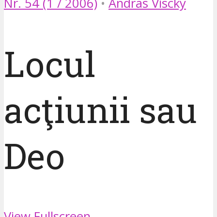
Nr. 54 (1 / 2006)
•
Andras Viscky
Locul
acţiunii sau
Deo
View Fullscreen