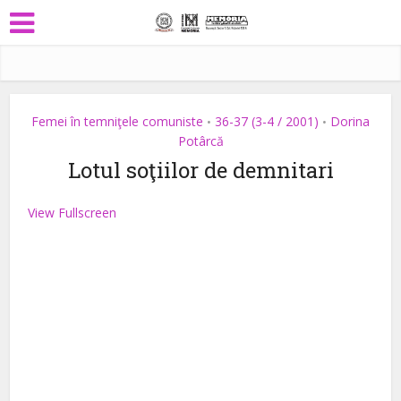
Femei în temniţele comuniste
36-37 (3-4 / 2001)
Dorina
•
•
Potârcă
Lotul soţiilor de demnitari
View Fullscreen
Skip
to
PDF
content