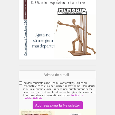
Imi dau consimtamantul sa fiu contactat(a), utilizand
informatiile pe care le-am furnizat in acest camp. Daca doriti
sa nu mai primiti e-mail-uri de la noi, puteti oricand sa va
dezabonati, scriindu-ne la adresa contact@revistamemoria.ro.
Prin consimtamant, sunteti de acord cu
Politica de
confidentialitate.