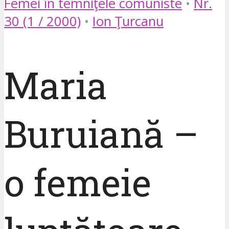
Femei în temniţele comuniste
•
Nr.
30 (1 / 2000)
•
Ion Ţurcanu
Maria
Buruiană –
o femeie