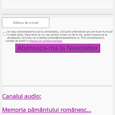
Imi dau consimtamantul sa fiu contactat(a), utilizand informatiile pe care le-am furnizat
in acest camp. Daca doriti sa nu mai primiti e-mail-uri de la noi, puteti oricand sa va
dezabonati, scriindu-ne la adresa contact@revistamemoria.ro. Prin consimtamant,
sunteti de acord cu
Politica de confidentialitate.
Canalul audio:
Memoria pământului românesc…