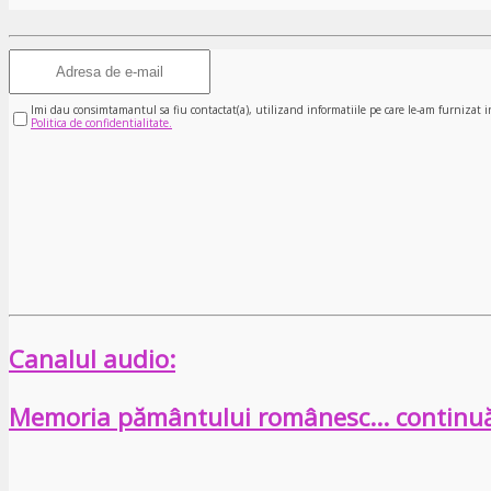
Imi dau consimtamantul sa fiu contactat(a), utilizand informatiile pe care le-am furnizat i
Politica de confidentialitate.
Canalul audio:
Memoria pământului românesc… continu