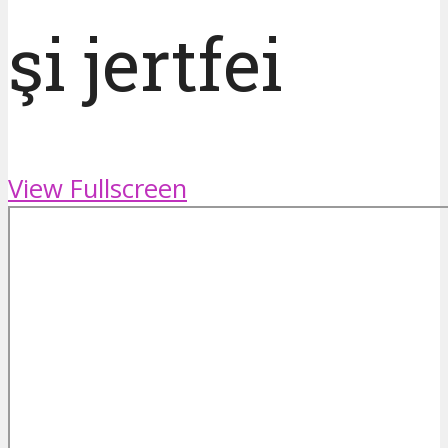
şi jertfei
View Fullscreen
Skip
to
PDF
content