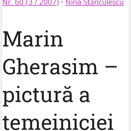
Nr. 60 (3 / 2007)
•
Nina Stănculescu
Marin
Gherasim –
pictură a
temeiniciei