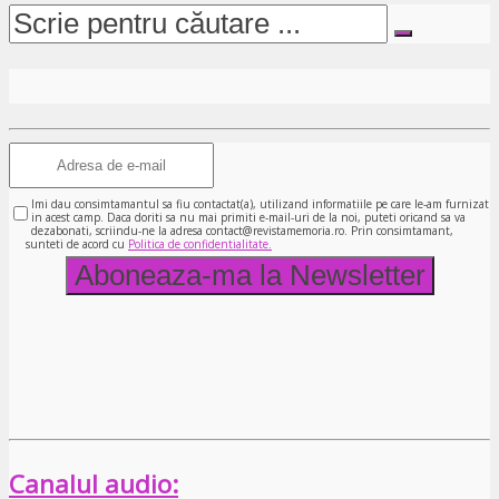
Imi dau consimtamantul sa fiu contactat(a), utilizand informatiile pe care le-am furnizat
in acest camp. Daca doriti sa nu mai primiti e-mail-uri de la noi, puteti oricand sa va
dezabonati, scriindu-ne la adresa contact@revistamemoria.ro. Prin consimtamant,
sunteti de acord cu
Politica de confidentialitate.
Canalul audio: