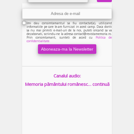
Imi dau consimtamantul sa fiu contactat(a), utilizand
informatiile pe care le-am furnizat in acest camp. Daca doriti
sa nu mai primiti e-mail-uri de la noi, puteti oricand sa va
dezabonati, scriindu-ne la adresa contact@revistamemoria.ro.
Prin consimtamant, sunteti de acord cu
Politica de
confidentialitate.
Canalul audio:
Memoria pământului românesc… continuă