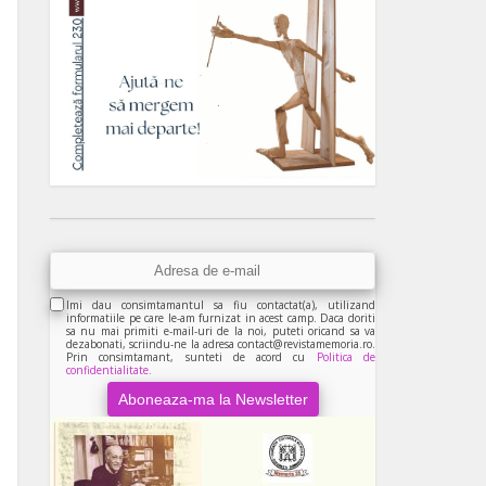
Imi dau consimtamantul sa fiu contactat(a), utilizand
informatiile pe care le-am furnizat in acest camp. Daca doriti
sa nu mai primiti e-mail-uri de la noi, puteti oricand sa va
dezabonati, scriindu-ne la adresa contact@revistamemoria.ro.
Prin consimtamant, sunteti de acord cu
Politica de
confidentialitate.