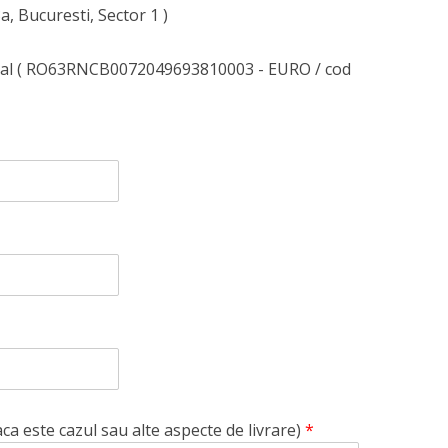
3a, Bucuresti, Sector 1 )
nal ( RO63RNCB0072049693810003 - EURO / cod
aca este cazul sau alte aspecte de livrare)
*