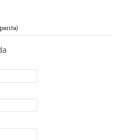
parita)
da