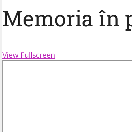
Memoria în p
View Fullscreen
Skip
to
PDF
content