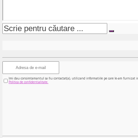
Imi dau consimtamantul sa fiu contactat(a), utilizand informatiile pe care le-am furnizat i
Politica de confidentialitate.