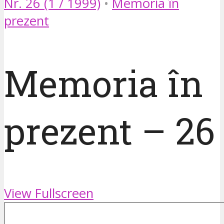
Nr. 26 (1 / 1999)
•
Memoria în
prezent
Memoria în
prezent – 26
View Fullscreen
Skip