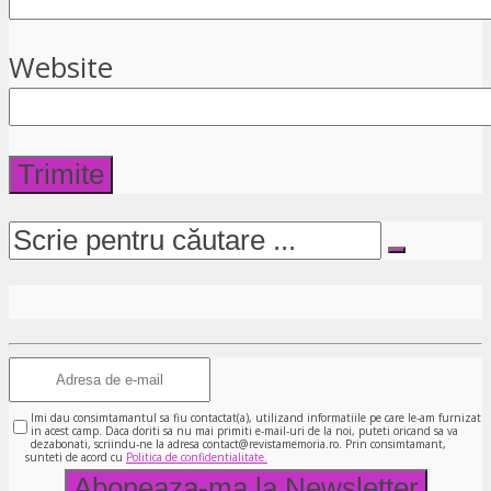
Website
Imi dau consimtamantul sa fiu contactat(a), utilizand informatiile pe care le-am furnizat
in acest camp. Daca doriti sa nu mai primiti e-mail-uri de la noi, puteti oricand sa va
dezabonati, scriindu-ne la adresa contact@revistamemoria.ro. Prin consimtamant,
sunteti de acord cu
Politica de confidentialitate.