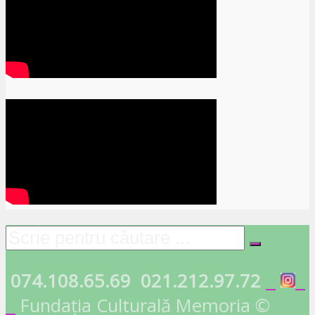
074.108.65.69
021.212.97.72
Fundația Culturală Memoria ©