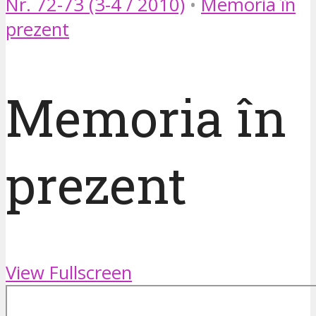
Nr. 72-73 (3-4 / 2010)
•
Memoria în
prezent
Memoria în
prezent
View Fullscreen
Skip