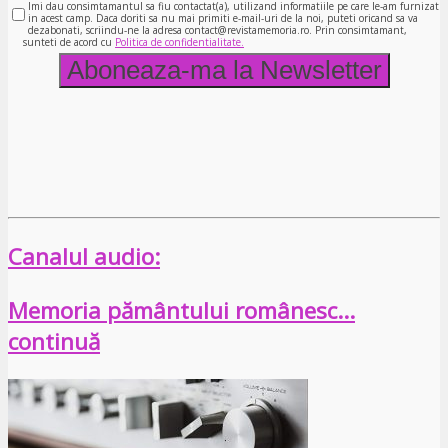
Imi dau consimtamantul sa fiu contactat(a), utilizand informatiile pe care le-am furnizat
in acest camp. Daca doriti sa nu mai primiti e-mail-uri de la noi, puteti oricand sa va
dezabonati, scriindu-ne la adresa contact@revistamemoria.ro. Prin consimtamant,
sunteti de acord cu
Politica de confidentialitate.
Canalul audio:
Memoria pământului românesc…
continuă