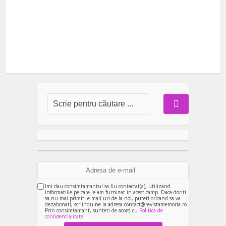
Imi dau consimtamantul sa fiu contactat(a), utilizand
informatiile pe care le-am furnizat in acest camp. Daca doriti
sa nu mai primiti e-mail-uri de la noi, puteti oricand sa va
dezabonati, scriindu-ne la adresa contact@revistamemoria.ro.
Prin consimtamant, sunteti de acord cu
Politica de
confidentialitate.