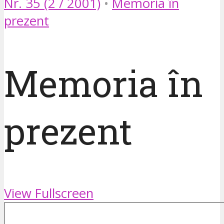
Nr. 35 (2 / 2001)
•
Memoria în
prezent
Memoria în
prezent
View Fullscreen
Skip