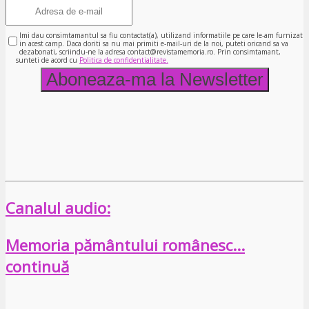
Imi dau consimtamantul sa fiu contactat(a), utilizand informatiile pe care le-am furnizat
in acest camp. Daca doriti sa nu mai primiti e-mail-uri de la noi, puteti oricand sa va
dezabonati, scriindu-ne la adresa contact@revistamemoria.ro. Prin consimtamant,
sunteti de acord cu
Politica de confidentialitate.
Canalul audio:
Memoria pământului românesc…
continuă