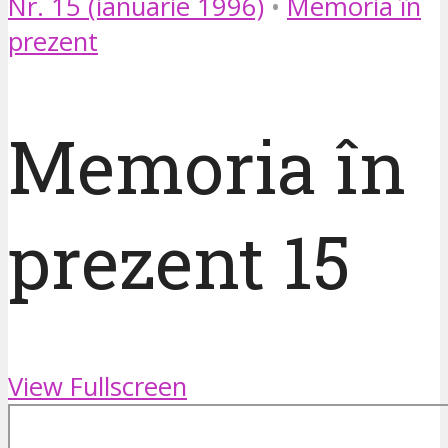
Nr. 15 (ianuarie 1996)
•
Memoria în
prezent
Memoria în
prezent 15
View Fullscreen
Skip