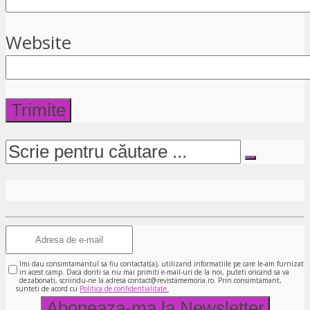
Website
Imi dau consimtamantul sa fiu contactat(a), utilizand informatiile pe care le-am furnizat
in acest camp. Daca doriti sa nu mai primiti e-mail-uri de la noi, puteti oricand sa va
dezabonati, scriindu-ne la adresa contact@revistamemoria.ro. Prin consimtamant,
sunteti de acord cu
Politica de confidentialitate.