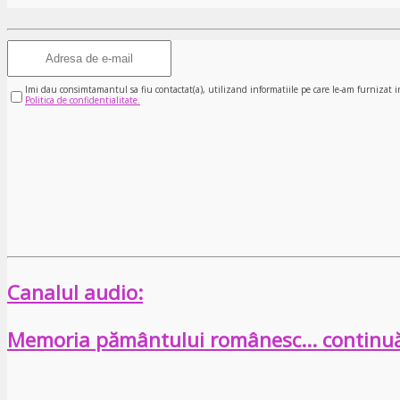
Imi dau consimtamantul sa fiu contactat(a), utilizand informatiile pe care le-am furnizat i
Politica de confidentialitate.
Canalul audio:
Memoria pământului românesc… continu