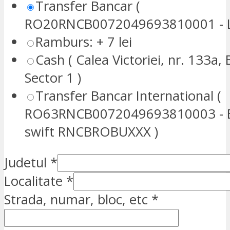
Transfer Bancar (
RO20RNCB0072049693810001 - L
Ramburs: + 7 lei
Cash ( Calea Victoriei, nr. 133a, 
Sector 1 )
Transfer Bancar International (
RO63RNCB0072049693810003 - E
swift RNCBROBUXXX )
Judetul
*
Localitate
*
Strada, numar, bloc, etc
*