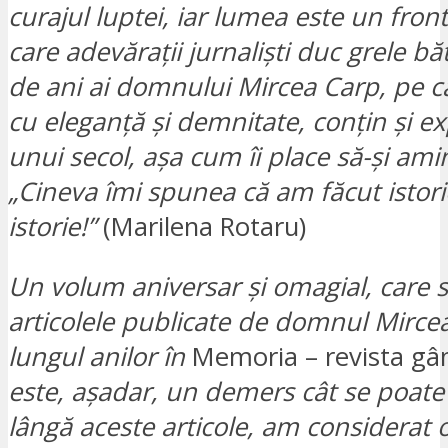
curajul luptei, iar lumea este un fron
care adevărații jurnaliști duc grele băt
de ani ai domnului Mircea Carp, pe ca
cu eleganță și demnitate, conțin și ex
unui secol, așa cum îi place să-și ami
„Cineva îmi spunea că am făcut istori
istorie!”
(Marilena Rotaru)
Un volum aniversar și omagial, care 
articolele publicate de domnul Mirce
lungul anilor în
Memoria – revista gând
este, așadar, un demers cât se poate 
lângă aceste articole, am considerat