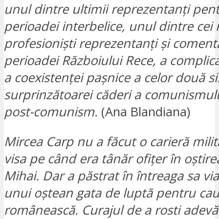
unul dintre ultimii reprezentanți pent
perioadei interbelice, unul dintre cei m
profesioniști reprezentanți și comenta
perioadei Războiului Rece, a complic
a coexistenței pașnice a celor două s
surprinzătoarei căderi a comunismulu
post-comunism.
(Ana Blandiana)
Mircea Carp nu a făcut o carieră mili
visa pe când era tânăr ofițer în oștire
Mihai. Dar a păstrat în întreaga sa vi
unui oștean gata de luptă pentru ca
românească. Curajul de a rosti adev