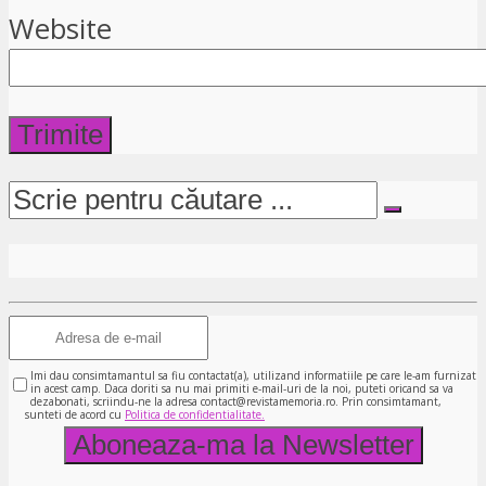
Website
Imi dau consimtamantul sa fiu contactat(a), utilizand informatiile pe care le-am furnizat
in acest camp. Daca doriti sa nu mai primiti e-mail-uri de la noi, puteti oricand sa va
dezabonati, scriindu-ne la adresa contact@revistamemoria.ro. Prin consimtamant,
sunteti de acord cu
Politica de confidentialitate.