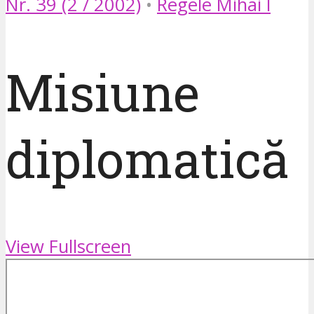
Nr. 39 (2 / 2002)
•
Regele Mihai l
Misiune
diplomatică
View Fullscreen
Skip
to