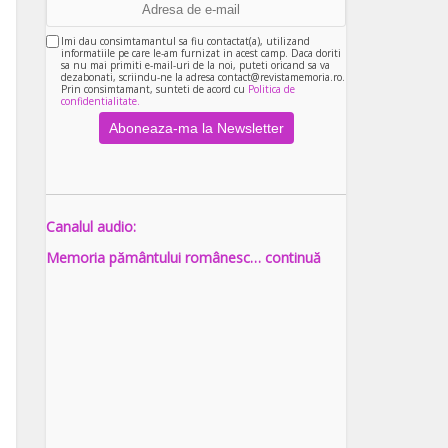
Imi dau consimtamantul sa fiu contactat(a), utilizand
informatiile pe care le-am furnizat in acest camp. Daca doriti
sa nu mai primiti e-mail-uri de la noi, puteti oricand sa va
dezabonati, scriindu-ne la adresa contact@revistamemoria.ro.
Prin consimtamant, sunteti de acord cu
Politica de
confidentialitate.
Canalul audio:
Memoria pământului românesc… continuă