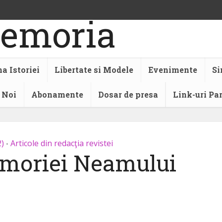
a Istoriei
Libertate si Modele
Evenimente
Si
 Noi
Abonamente
Dosar de presa
Link-uri Pa
2)
Articole din redacţia revistei
•
moriei Neamului