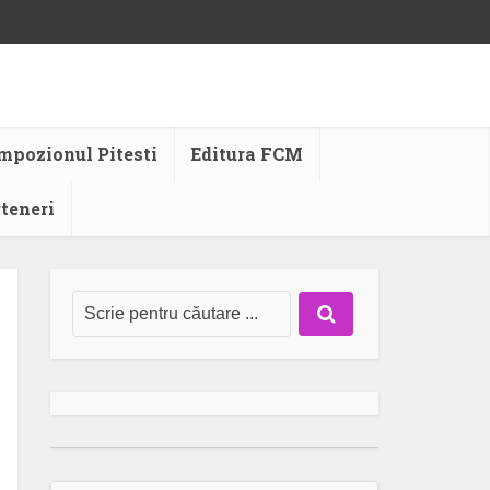
mpozionul Pitesti
Editura FCM
rteneri