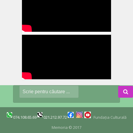
074.108.65.69
021.212.97.72
Fundația Culturală
Memoria © 2017