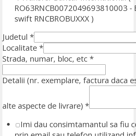
RO63RNCB0072049693810003 - E
swift RNCBROBUXXX )
Judetul
*
Localitate
*
Strada, numar, bloc, etc
*
Detalii (nr. exemplare, factura daca e
alte aspecte de livrare)
*
Imi dau consimtamantul sa fiu c
prin email sau telefon utilizand in