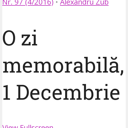
Nr. 97 (4/2016)
•
Alexandru Zub
O zi
memorabilă,
1 Decembrie
View Fullscreen