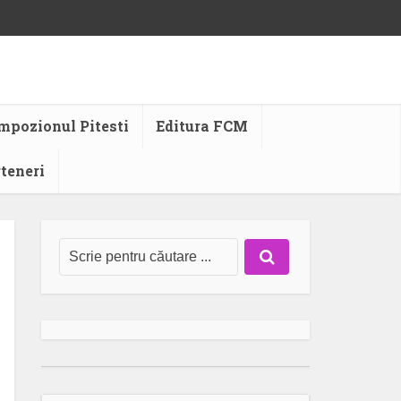
mpozionul Pitesti
Editura FCM
rteneri