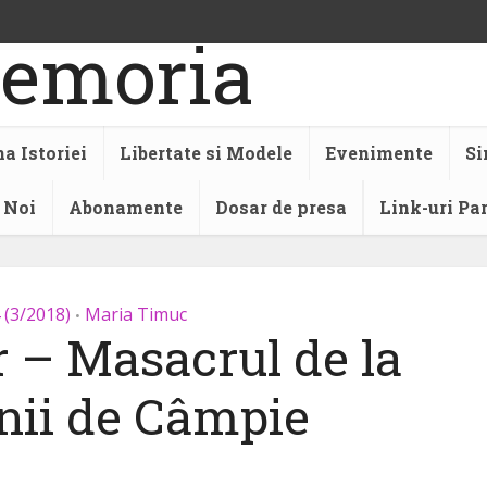
a Istoriei
Libertate si Modele
Evenimente
Si
 Noi
Abonamente
Dosar de presa
Link-uri Pa
 (3/2018)
Maria Timuc
•
r – Masacrul de la
ii de Câmpie