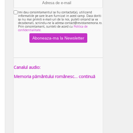
Imi dau consimtamantul sa fiu contactat(a), utilizand
informatiile pe care le-am furnizat in acest camp. Daca doriti
sa nu mai primiti e-mail-uri de la noi, puteti oricand sa va
dezabonati, scriindu-ne la adresa contact@revistamemoria.ro.
Prin consimtamant, sunteti de acord cu
Politica de
confidentialitate.
Canalul audio:
Memoria pământului românesc… continuă