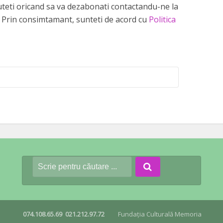
 puteti oricand sa va dezabonati contactandu-ne la
Prin consimtamant, sunteti de acord cu
Politica
074.108.65.69
021.212.97.72
Fundația Culturală Memoria