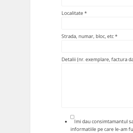
Localitate
*
Strada, numar, bloc, etc
*
Detalii (nr. exemplare, factura d
Imi dau consimtamantul sa 
informatiile pe care le-am fu