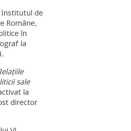
Institutul de
are Române,
itice în
ograf la
i.
Rela
ț
iile
ticii sale
activat la
ost director
ui VI