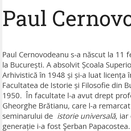
Paul Cernov
Paul Cernovodeanu s-a născut la 11 
la București. A absolvit Școala Superi
Arhivistică în 1948 și și-a luat licența î
Facultatea de Istorie și Filosofie din B
1950. În facultate l-a avut drept pro
Gheorghe Brătianu, care l-a remarcat 
seminarului de
istorie universală
, ia
generație i-a fost Şerban Papacostea.