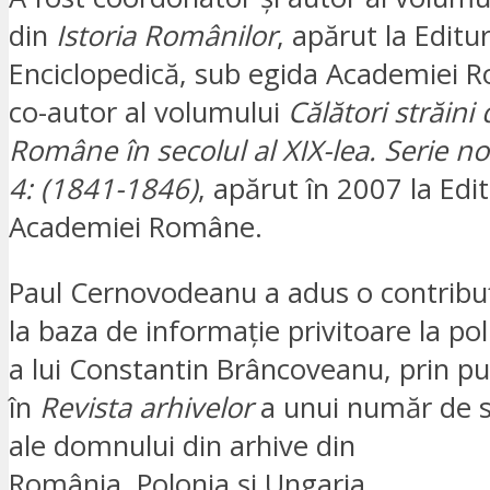
din
Istoria Românilor
, apărut la Editu
Enciclopedică, sub egida Academiei 
co-autor al volumului
Călători străin
Române în secolul al XIX-lea. Serie n
4: (1841-1846)
, apărut în 2007 la Edi
Academiei Române.
Paul Cernovodeanu a adus o contribu
la baza de informație privitoare la pol
a lui Constantin Brâncoveanu, prin pu
în
Revista arhivelor
a unui număr de sc
ale domnului din arhive din
România, Polonia și Ungaria.