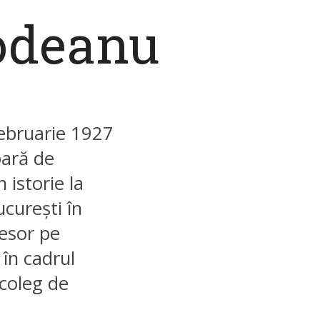
odeanu
februarie 1927
oară de
n istorie la
ucurești în
fesor pe
în cadrul
r coleg de