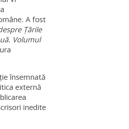
ra
Române. A fost
i despre
Ț
ările
ouă. Volumul
tura
ție însemnată
itica externă
blicarea
risori inedite