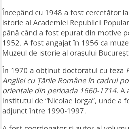
Începând cu 1948 a fost cercetător la 
istorie al Academiei Republicii Popul
până când a fost epurat din motive pol
1952. A fost angajat în 1956 ca muze
Muzeul de istorie al orașului Bucureșt
În 1970 a obținut doctoratul cu teza
Angliei cu
Ț
ările Române în cadrul poli
orientale din perioada 1660-1714
. A 
Institutul de “Nicolae Iorga”, unde a f
adjunct între 1990-1997.
A fost coordonator și autor al volumul