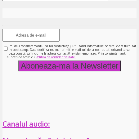
Imi dau consimtamantul sa fiu contactat(a), utilizand informatiile pe care le-am furnizat
in acest camp. Daca doriti sa nu mai primiti e-mail-uri de la noi, puteti oricand sa va
dezabonati, scriindu-ne la adresa contact@revistamemoria.ro. Prin consimtamant,
sunteti de acord cu
Politica de confidentialitate.
Canalul audio: