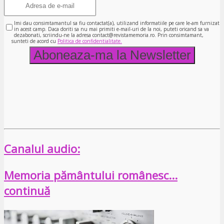
Imi dau consimtamantul sa fiu contactat(a), utilizand informatiile pe care le-am furnizat
in acest camp. Daca doriti sa nu mai primiti e-mail-uri de la noi, puteti oricand sa va
dezabonati, scriindu-ne la adresa contact@revistamemoria.ro. Prin consimtamant,
sunteti de acord cu
Politica de confidentialitate.
Canalul audio:
Memoria pământului românesc…
continuă