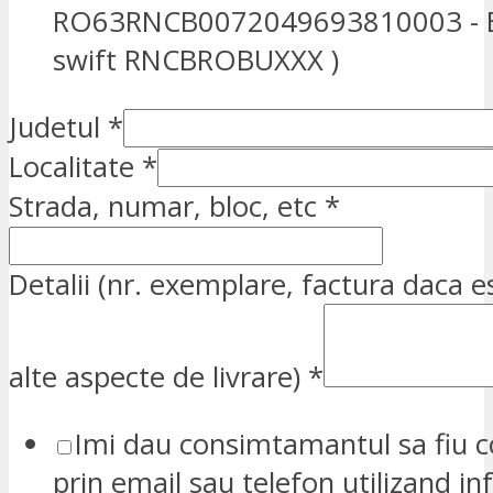
RO63RNCB0072049693810003 - E
swift RNCBROBUXXX )
Judetul
*
Localitate
*
Strada, numar, bloc, etc
*
Detalii (nr. exemplare, factura daca e
alte aspecte de livrare)
*
Imi dau consimtamantul sa fiu c
prin email sau telefon utilizand in