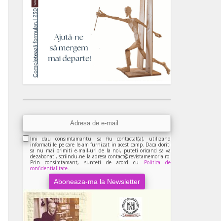
Imi dau consimtamantul sa fiu contactat(a), utilizand
informatiile pe care le-am furnizat in acest camp. Daca doriti
sa nu mai primiti e-mail-uri de la noi, puteti oricand sa va
dezabonati, scriindu-ne la adresa contact@revistamemoria.ro.
Prin consimtamant, sunteti de acord cu
Politica de
confidentialitate.