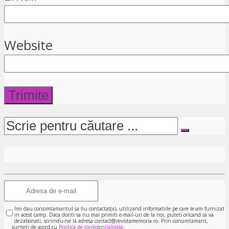
Website
Imi dau consimtamantul sa fiu contactat(a), utilizand informatiile pe care le-am furnizat
in acest camp. Daca doriti sa nu mai primiti e-mail-uri de la noi, puteti oricand sa va
dezabonati, scriindu-ne la adresa contact@revistamemoria.ro. Prin consimtamant,
sunteti de acord cu
Politica de confidentialitate.