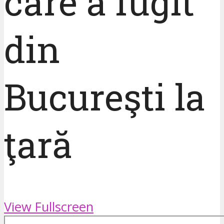
care a fugit
din
Bucureşti la
ţară
View Fullscreen
Skip