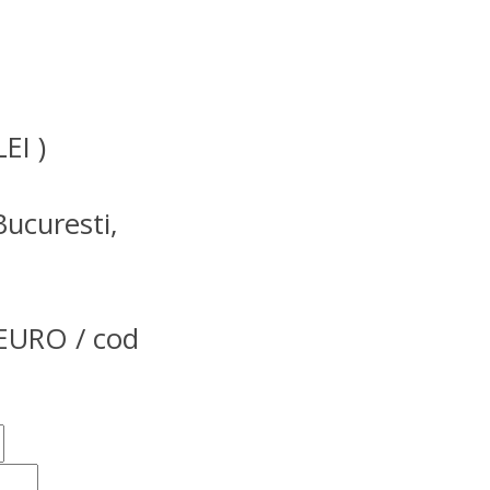
EI )
Bucuresti,
URO / cod