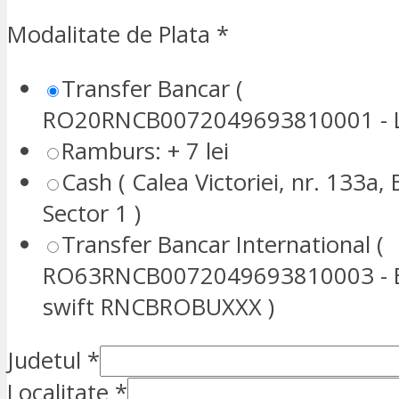
Modalitate de Plata
*
Transfer Bancar (
RO20RNCB0072049693810001 - L
Ramburs: + 7 lei
Cash ( Calea Victoriei, nr. 133a, 
Sector 1 )
Transfer Bancar International (
RO63RNCB0072049693810003 - E
swift RNCBROBUXXX )
Judetul
*
Localitate
*