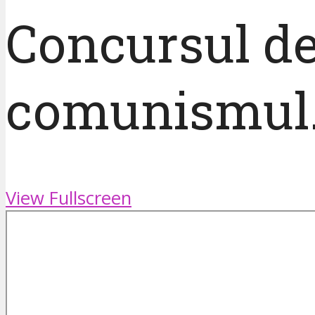
Concursul de
comunismul. 
View Fullscreen
Skip
to
PDF
content