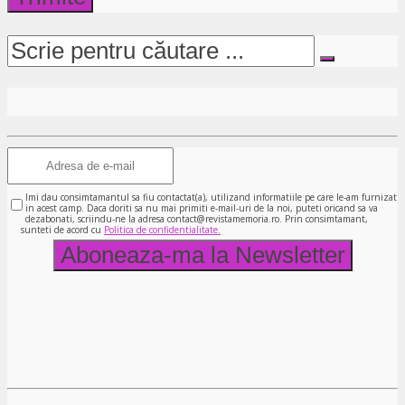
Imi dau consimtamantul sa fiu contactat(a), utilizand informatiile pe care le-am furnizat
in acest camp. Daca doriti sa nu mai primiti e-mail-uri de la noi, puteti oricand sa va
dezabonati, scriindu-ne la adresa contact@revistamemoria.ro. Prin consimtamant,
sunteti de acord cu
Politica de confidentialitate.