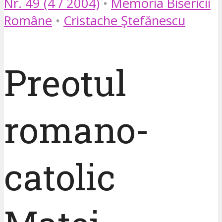
Nr. 49 (4 / 2004)
•
Memoria Bisericii
Române
•
Cristache Ştefănescu
Preotul
romano-
catolic