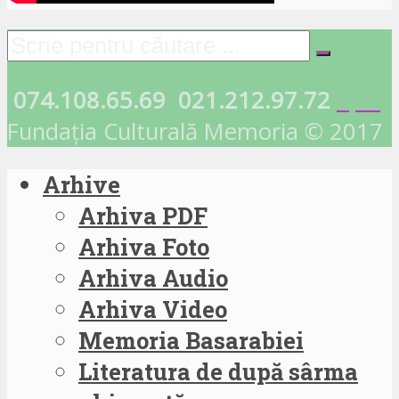
074.108.65.69
021.212.97.72
Fundația Culturală Memoria © 2017
Arhive
Arhiva PDF
Arhiva Foto
Arhiva Audio
Arhiva Video
Memoria Basarabiei
Literatura de după sârma