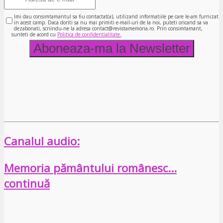
Imi dau consimtamantul sa fiu contactat(a), utilizand informatiile pe care le-am furnizat
in acest camp. Daca doriti sa nu mai primiti e-mail-uri de la noi, puteti oricand sa va
dezabonati, scriindu-ne la adresa contact@revistamemoria.ro. Prin consimtamant,
sunteti de acord cu
Politica de confidentialitate.
Canalul audio:
Memoria pământului românesc…
continuă