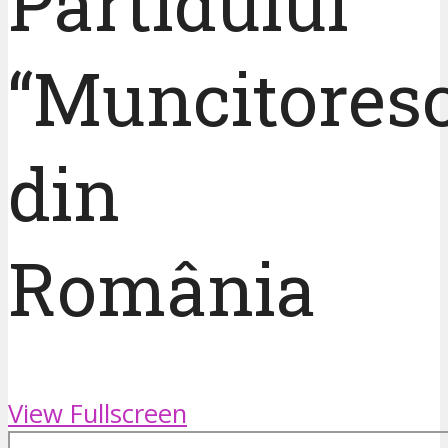
Partidului
“Muncitores
din
România
View Fullscreen
Skip