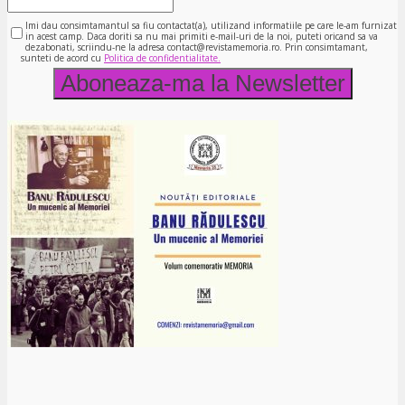
Imi dau consimtamantul sa fiu contactat(a), utilizand informatiile pe care le-am furnizat
in acest camp. Daca doriti sa nu mai primiti e-mail-uri de la noi, puteti oricand sa va
dezabonati, scriindu-ne la adresa contact@revistamemoria.ro. Prin consimtamant,
sunteti de acord cu
Politica de confidentialitate.