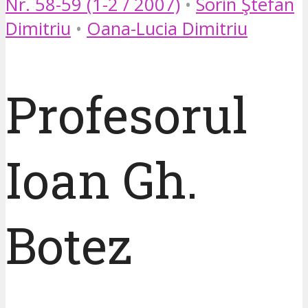
Nr. 58-59 (1-2 / 2007)
•
Sorin Ştefan
Dimitriu
•
Oana-Lucia Dimitriu
Profesorul
Ioan Gh.
Botez