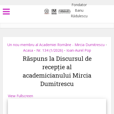
Un nou membru al Academiei Române - Mircia Dumitrescu
•
Acasa
Nr. 134 (1/2026)
Ioan-Aurel Pop
•
•
Răspuns la Discursul de
recepție al
academicianului Mircia
Dumitrescu
View Fullscreen
Skip
to
PDF