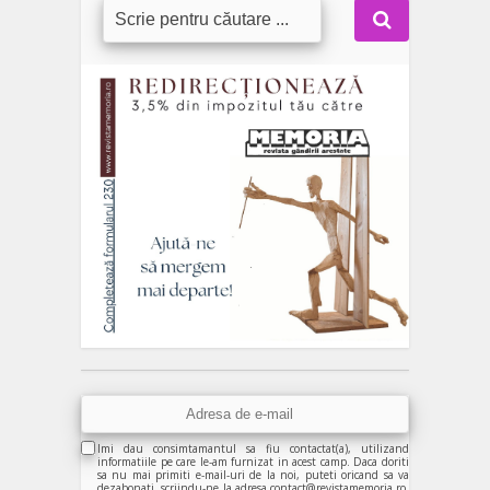
Imi dau consimtamantul sa fiu contactat(a), utilizand
informatiile pe care le-am furnizat in acest camp. Daca doriti
sa nu mai primiti e-mail-uri de la noi, puteti oricand sa va
dezabonati, scriindu-ne la adresa contact@revistamemoria.ro.